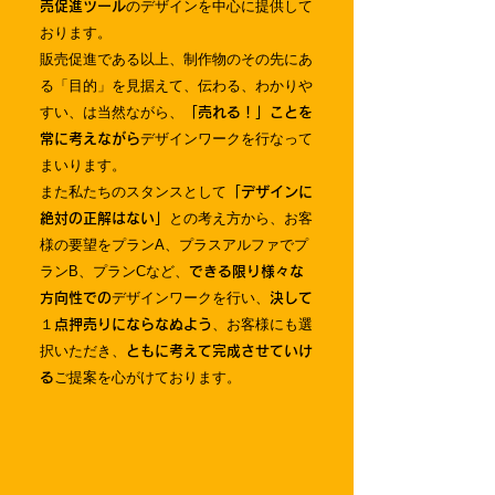
のデザインを中心に提供して
売促進ツール
おります。
販売促進である以上、制作物のその先にあ
る「目的」を見据えて、伝わる、わかりや
すい、は当然ながら、
「売れる！」ことを
デザインワークを行なって
常に考えながら
まいります。
また私たちのスタンスとして
「デザインに
との考え方から、お客
絶対の正解はない」
様の要望をプランA、プラスアルファでプ
ランB、プランCなど、
できる限り様々な
デザインワークを行い、
方向性での
決して
、お客様にも選
１点押売りにならなぬよう
択いただき、
ともに考えて完成させていけ
ご提案を心がけております。
る