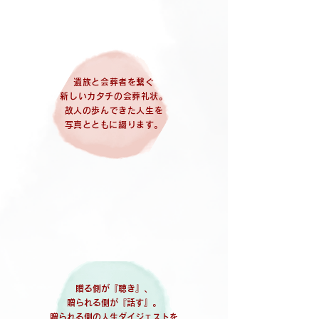
遺族と会葬者を繋ぐ
新しいカタチの会葬礼状。
故人の歩んできた人生を
​写真とともに綴ります。
故
人
・
ご
遺
族
・
会
葬
者
の
こ
こ
ろを
つ
な
ぐ
贈る側が『聴き』、
贈られる側が『話す』。
贈られる側の人生ダイジェストを