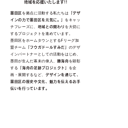
地域を応援いたします!!
を拠点に活動する私たちは
墨田区
「デザ
をキャッ
インの力で墨田区を元気に。」
チフレーズに、
を大切に
地域との関わり
するプロジェクトを進めています。
墨田区をホームタウンとするFリーグ加
盟チーム
のデザ
「フウガドールすみだ」
インパートナーとしての活動をはじめ、
墨田が生んだ幕末の偉人、
を顕彰
勝海舟
する
を企
「海舟の足跡プロジェクト」
画・展開するなど、
デザインを通じて、
墨田区の歴史や文化、魅力を伝えるお手
伝いを行っています。