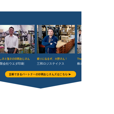
しさと強さの印刷おじさん
頼りになるぜ、大野さん！
The 印刷おじさんズ
限会社ウエダ印刷
三和ロジステイクス
株式会社共栄メディア
言頼できるパートナーの印刷おじさんズはこちら!▶