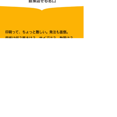
直接話せる窓口
印刷って、ちょっと難しい。発注も面倒。
用紙は何？厚さは？ サイズは？ 数量は？
納品先は？ 納品形態は？
基本的なことだけでも多くの項目が必要となり
ます。
私たちはそんな「面倒くさい」を、「簡単」に
変えます。