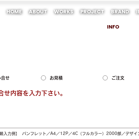
HOME
ABOUT
WORKS
PROJECT
BRAND
INFO
い合せ
お見積
ご注文
合せ内容を入力下さい。
頼入力例】  パンフレット／A4／12P／4C（フルカラー）2000部／デザイ