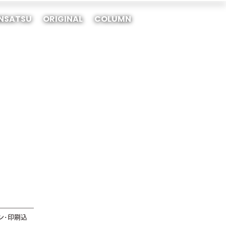
INSATSU
ORIGINAL
COLUMN
ン･印刷込