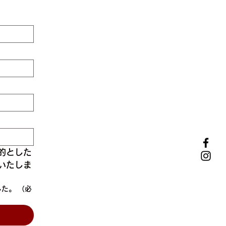
的とした
いたしま
した。
（必